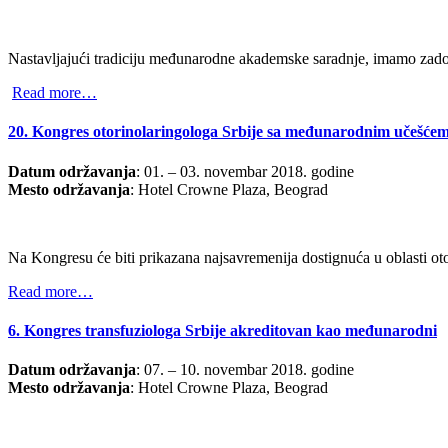
Nastavljajući tradiciju međunarodne akademske saradnje, imamo zadov
Read more…
20. Kongres otorinolaringologa Srbije sa međunarodnim učešćem
Datum održavanja
: 01. – 03. novembar 2018. godine
Mesto održavanja
: Hotel Crowne Plaza, Beograd
Na Kongresu će biti prikazana najsavremenija dostignuća u oblasti oto
Read more…
6. Kongres transfuziologa Srbije akreditovan kao međunarodni
Datum održavanja
: 07. – 10. novembar 2018. godine
Mesto održavanja
: Hotel Crowne Plaza, Beograd