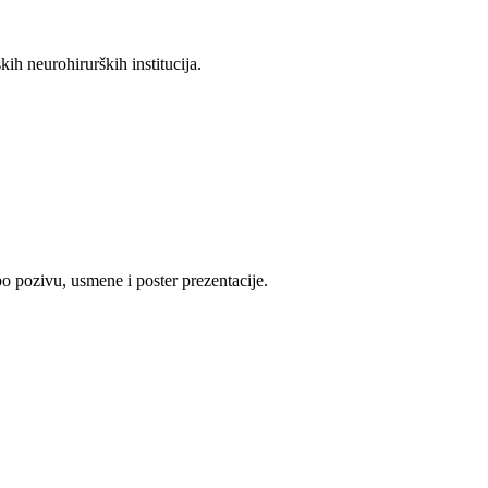
h neurohirurških institucija.
o pozivu, usmene i poster prezentacije.