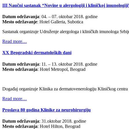
III Naučni sastanak “Novine u alergologiji i kliničkoj imunolog
Datum održavanja
: 04. – 07. oktobar 2018. godine
Mesto održavanje
: Hotel Galleria, Subotica
Sastanak organizuje Udruženje alergologa i kliničkih imunologa Srbije
Read more…
XX Beogradski dermatoloških dani
Datum održavanja
: 11. – 13. oktobar 2018. godine
Mesto održavanja
: Hotel Metropol, Beograd
Događaj organizuje Klinika za dermatovenerologiju Kliničkog centra 
Read more…
Proslava 80 godina Klinike za neurohirurgiju
Datum održavanja
: 31.oktobar 2018. godine
Mesto održavanja
: Hotel Hilton, Beograd