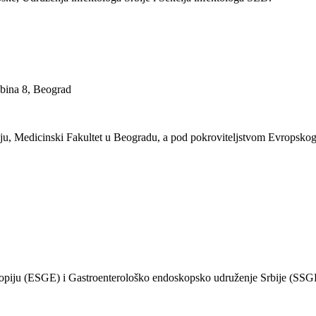
jubina 8, Beograd
iju, Medicinski Fakultet u Beogradu, a pod pokroviteljstvom Evropsko
opiju (ESGE) i Gastroenterološko endoskopsko udruženje Srbije (SSG