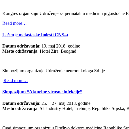
Kongres organizuju Udruženje za perinatalnu medicinu jugoistočne Ev
Read more…
Lečenje metastaske bolesti CNS-a
Datum održavanja
: 19. maj 2018. godine
Mesto održavanja
: Hotel Zira, Beograd
Simpozijum organizuje Udruženje neuroonkologa Srbije.
Read more…
Simpozijum “Aktuelne virusne infekcije”
Datum održavanja
: 25. – 27. maj 2018. godine
Mesto održavanja
: SL Industry Hotel, Trebinje, Republika Srpska,
Ovaj simpozijum organizuju Društvo doktora medicine Republike Srps