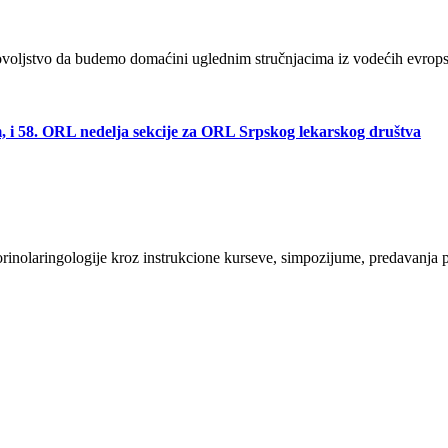
oljstvo da budemo domaćini uglednim stručnjacima iz vodećih evropski
, i 58. ORL nedelja sekcije za ORL Srpskog lekarskog društva
rinolaringologije kroz instrukcione kurseve, simpozijume, predavanja p