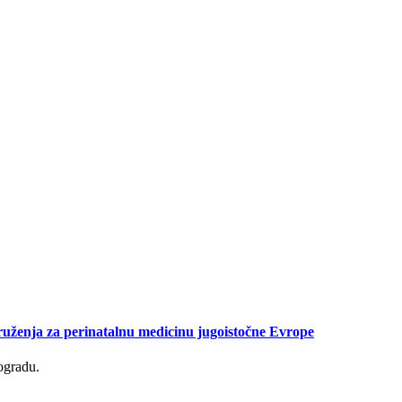
druženja za perinatalnu medicinu jugoistočne Evrope
ogradu.