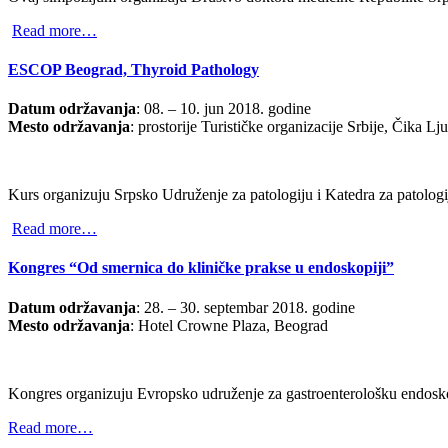
Read more…
ESCOP Beograd, Thyroid Pathology
Datum održavanja
: 08. – 10. jun 2018. godine
Mesto održavanja
: prostorije Turističke organizacije Srbije, Čika L
Kurs organizuju Srpsko Udruženje za patologiju i Katedra za patolog
Read more…
Kongres “Od smernica do kliničke prakse u endoskopiji”
Datum održavanja
: 28. – 30. septembar 2018. godine
Mesto održavanja
: Hotel Crowne Plaza, Beograd
Kongres organizuju Evropsko udruženje za gastroenterološku endosk
Read more…