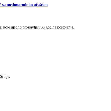
iji” sa međunarodnim učešćem
, koje ujedno proslavlja i 60 godina postojanja.
Srbije.