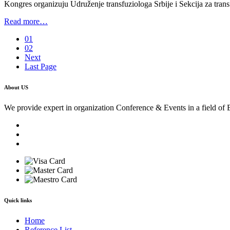
Kongres organizuju Udruženje transfuziologa Srbije i Sekcija za trans
Read more…
01
02
Next
Last Page
About US
We provide expert in organization Conference & Events in a field of 
Quick links
Home
Reference List