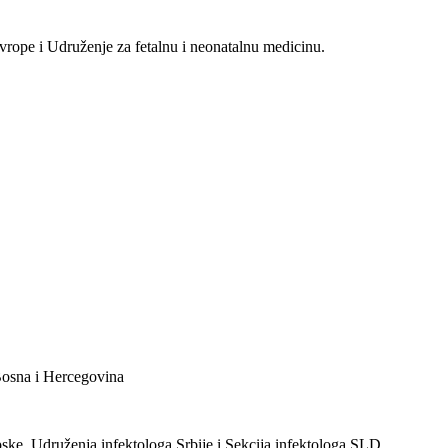
rope i Udruženje za fetalnu i neonatalnu medicinu.
 Bosna i Hercegovina
ke, Udruženja infektologa Srbije i Sekcija infektologa SLD.