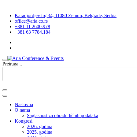
Karadjordjev trg 34, 11080 Zemun, Belgrade, Serbia
office@aria.co.rs
+381 11 2600.978
+381 63 7784.184
Pretraga...
Naslovna
O nama
Saglasnost za obradu ličnih podataka
Kongresi
2026. godina
2025. godina