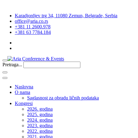
Karadjordjev trg 34, 11080 Zemun, Belgrade, Serbia
office@aria.co.rs
+381 11 2600.978
+381 63 7784.184
Pretraga...
Naslovna
O nama
Saglasnost za obradu ličnih podataka
Kongresi
2026. godina
2025. godina
2024. godina
2023. godina
2022. godina
2021. godina