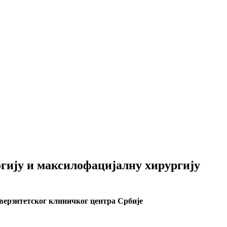
гију и максилофацијалну хирургију
верзитетског клиничког центра Србије