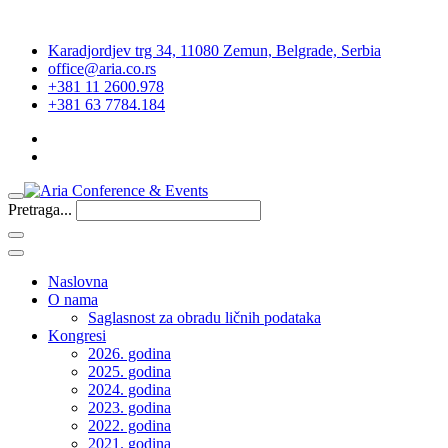
Karadjordjev trg 34, 11080 Zemun, Belgrade, Serbia
office@aria.co.rs
+381 11 2600.978
+381 63 7784.184
Pretraga...
Naslovna
O nama
Saglasnost za obradu ličnih podataka
Kongresi
2026. godina
2025. godina
2024. godina
2023. godina
2022. godina
2021. godina