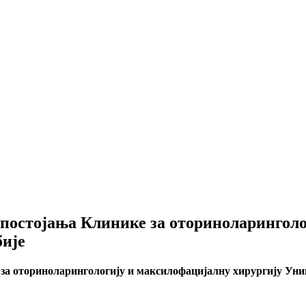
постојања Клинике за оториноларинголо
бије
за оториноларингологију и максилофацијалну хирургију Уни