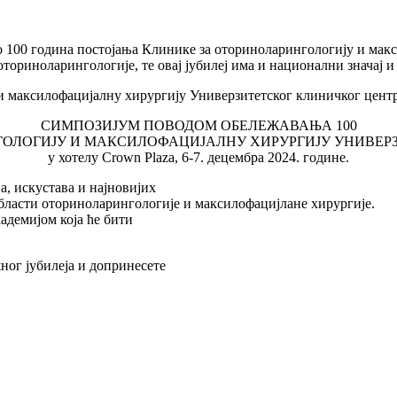
 100 година постојања Клинике за оториноларингологију и макс
ториноларингологије, те овај јубилеј има и национални значај и
 максилофацијалну хирургију Универзитетског клиничког центр
СИМПОЗИЈУМ ПОВОДОМ ОБЕЛЕЖАВАЊА 100
ОЛОГИЈУ И МАКСИЛОФАЦИЈАЛНУ ХИРУРГИЈУ УНИВЕРЗ
у хотелу Crown Plaza, 6-7. децембра 2024. године.
а, искустава и најновијих
бласти оториноларингологије и максилофацијлане хирургије.
адемијом која ће бити
ног јубилеја и допринесете