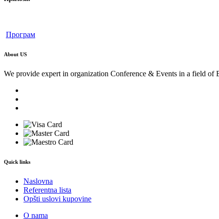
Програм
About US
We provide expert in organization Conference & Events in a field of 
Quick links
Naslovna
Referentna lista
Opšti uslovi kupovine
O nama