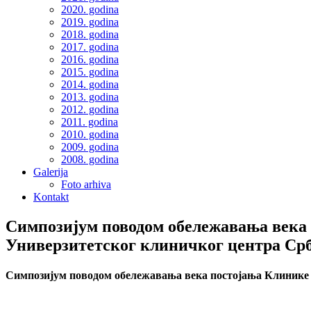
2020. godina
2019. godina
2018. godina
2017. godina
2016. godina
2015. godina
2014. godina
2013. godina
2012. godina
2011. godina
2010. godina
2009. godina
2008. godina
Galerija
Foto arhiva
Kontakt
Симпозијум поводом обележавања века 
Универзитетског клиничког центра Ср
Симпозијум поводом обележавања века постојања Клинике 