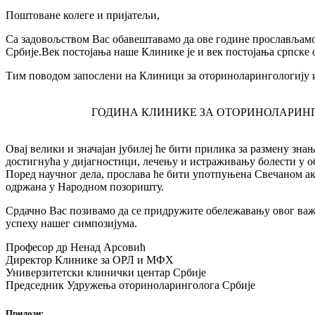
Поштоване колеге и пријатељи,
Са задовољством Вас обавештавамо да ове године прослављамо
Србије.Век постојања наше Клинике је и век постојања српске о
Тим поводом запослени на Клиници за оториноларингологију и
ГОДИНА КЛИНИКЕ ЗА ОТОРИНОЛАРИНГ
Овај велики и значајан јубилеј ће бити прилика за размену знањ
достигнућа у дијагностици, лечењу и истраживању болести у о
Поред научног дела, прослава ће бити употпуњена Свечаном ак
одржана у Народном позоришту.
Срдачно Вас позивамо да се придружите обележавању овог важ
успеху нашег симпозијума.
Професор др Ненад Арсовић
Директор Клинике за ОРЛ и МФХ
Универзитетски клинички центар Србије
Председник Удружења оториноларинголога Србије
Прилози
: