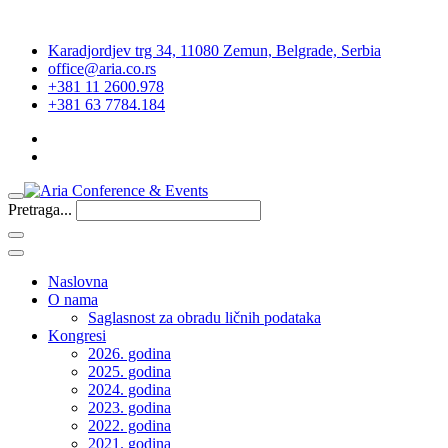
Karadjordjev trg 34, 11080 Zemun, Belgrade, Serbia
office@aria.co.rs
+381 11 2600.978
+381 63 7784.184
Pretraga...
Naslovna
O nama
Saglasnost za obradu ličnih podataka
Kongresi
2026. godina
2025. godina
2024. godina
2023. godina
2022. godina
2021. godina