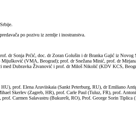
Srbije.
redavača po pozivu iz zemlje i inostranstva.
 prof. dr Sonja Prćić, doc. dr Zoran Golušin i dr Branka Gajić iz Novog
ko Mijušković (VMA, Beograd); prof. dr Snežana Minić, prof. dr Mirjana 
dr sci med Dubravka Živanović i prof. dr Miloš Nikolić (KDV KCS, Beog
 HU), prof. Elena Araviiskaia (Sankt Peterburg, RU), dr Emiliano Antig
hael Skerlev (Zagreb, HR), prof. Carle Paul (Tuluz, FR), prof. Antoni
, prof. Carmen Salavastru (Bukurešt, RO), Prof. George Sorin Tiplica