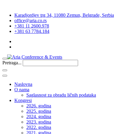
Karadjordjev trg 34, 11080 Zemun, Belgrade, Serbia
office@aria.co.rs
+381 11 2600.978
+381 63 7784.184
Pretraga...
Naslovna
O nama
Saglasnost za obradu ličnih podataka
Kongresi
2026. godina
2025. godina
2024. godina
2023. godina
2022. godina
2021. godina