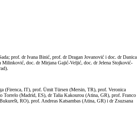
 Sada; prof. dr Ivana Binić, prof. dr Dragan Jovanović i doc. dr Danica
Milinković, doc. dr Mirjana Gajić-Veljić, doc. dr Jelena Stojković-
rad).
a (Firenca, IT), prof. Ümit Türsen (Mersin, TR), prof. Veronica
o Torrelo (Madrid, ES), dr Talia Kakourou (Atina, GR), prof. Franco
 (Bukurešt, RO), prof. Andreas Katsambas (Atina, GR) i dr Zsuzsana