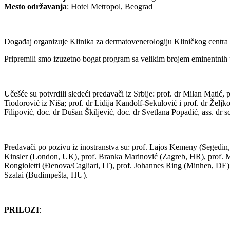
Mesto održavanja
: Hotel Metropol, Beograd
Događaj organizuje Klinika za dermatovenerologiju Kliničkog centra 
Pripremili smo izuzetno bogat program sa velikim brojem eminentnih p
Učešće su potvrdili sledeći predavači iz Srbije: prof. dr Milan Matić,
Tiodorović iz Niša; prof. dr Lidija Kandolf-Sekulović i prof. dr Želj
Filipović, doc. dr Dušan Škiljević, doc. dr Svetlana Popadić, ass. 
Predavači po pozivu iz inostranstva su: prof. Lajos Kemeny (Segedin,
Kinsler (London, UK), prof. Branka Marinović (Zagreb, HR), prof. Mi
Rongioletti (Đenova/Cagliari, IT), prof. Johannes Ring (Minhen, DE)
Szalai (Budimpešta, HU).
PRILOZI
: