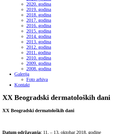
2020. godina
2019. godina
2018. godina
2017. godina
2016. godina
2015. godina
2014. godina
2013. godina
2012. godina
2011. godina
2010. godina
2009. godina
2008. godina
Galerija
Foto arhiva
Kontakt
XX Beogradski dermatoloških dani
XX Beogradski dermatoloških dani
Datum održavanja
: 11. – 13. oktobar 2018. godine