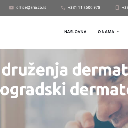
office@aria.co.rs
+381 11 2600.978
+3
NASLOVNA
O NAMA
Udruženja derma
Beogradski dermat