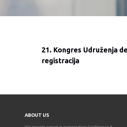
21. Kongres Udruženja de
registracija
ABOUT US
We provide expert in organization Conference &