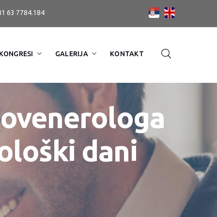
81 63 7784.184
KONGRESI
GALERIJA
KONTAKT
tovenerologa
ološki dani